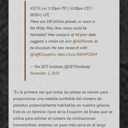
#SETILive
: 3:30pm PST / 6:30pm EST /
0030+1 UTC
There are 100 billion planets or more in
the Milky Way. How many could be
habitable? New analysis of
#Kepler
data
suggests a whole lot. Join
@AllPlanets
as
he discusses the new research with
@JeffLCoughlin
.
https://t.co/3J6KKP3ZoM
— The SETI Institute (@SETIInstitute)
November 2, 2020
“Es la primera vez que todas las piezas se reúnen para
proporcionar una medida confiable del número de
planetas potencialmente habitables en nuestra galaxia.
Este es un término clave de la Ecuación de Drake, que se
utiliza para estimar el número de civilizaciones
transmisibles: estamos un paso más cerca en el largo