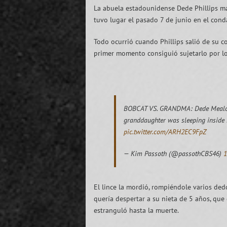
La abuela estadounidense Dede Phillips ma
tuvo lugar el pasado 7 de junio en el cond
Todo ocurrió cuando Phillips salió de su co
primer momento consiguió sujetarlo por lo
BOBCAT VS. GRANDMA: Dede Mealor Ph
granddaughter was sleeping inside h
pic.twitter.com/ARH2EC9FpZ
— Kim Passoth (@passothCBS46)
1
El lince la mordió, rompiéndole varios ded
quería despertar a su nieta de 5 años, que 
estranguló hasta la muerte.