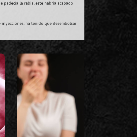
e padecía la rabia, este habría acabado
e inyecciones, ha tenido que desembolsar