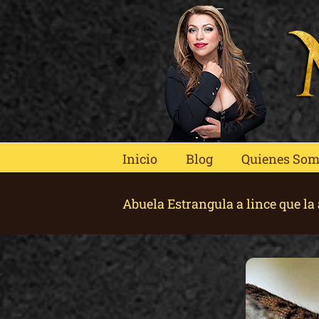
Skip
to
content
Inicio
Blog
Quienes So
Abuela Estrangula a lince que la