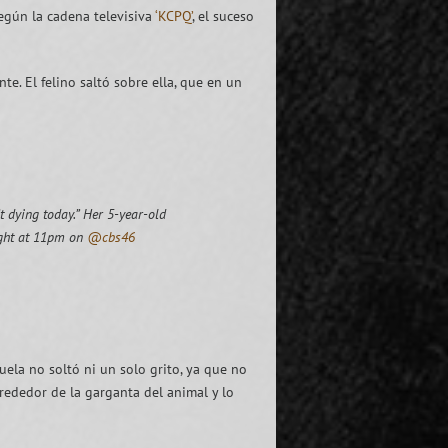
egún la cadena televisiva
‘KCPQ’
, el suceso
te. El felino saltó sobre ella, que en un
 dying today.” Her 5-year-old
night at 11pm on
@cbs46
uela no soltó ni un solo grito, ya que no
lrededor de la garganta del animal y lo