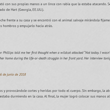
tó con sus propias manos a un lince con rabia que la estaba atacando. S
ado de Hart (Georgia, EE.UU.).
che frente a su casa y se encontró con el animal salvaje mirándola fijamen
s hombros y empujarlo hacia atrás.
illips told me her first thought when a wildcat attacked “Not today. I wasn’t
er home during the life-or-death struggle in her front yard. Her interview to
6 de junio de 2018
os y provocándole cortes y heridas por todo el cuerpo. Sin embargo, la ab
estaba durmiendo en la casa. Al final, la mujer logró colocar sus manos a