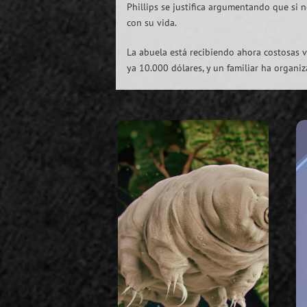
Phillips se justifica argumentando que si 
con su vida.
La abuela está recibiendo ahora costosas 
ya 10.000 dólares, y un familiar ha organi