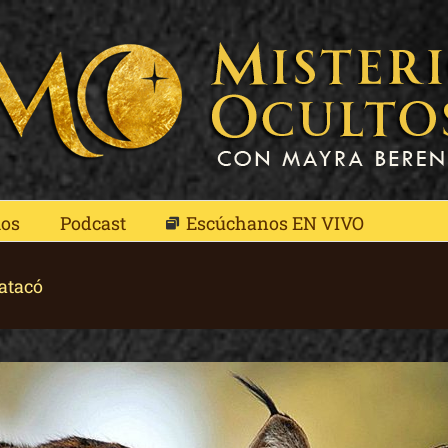
mos
Podcast
Escúchanos EN VIVO
 atacó