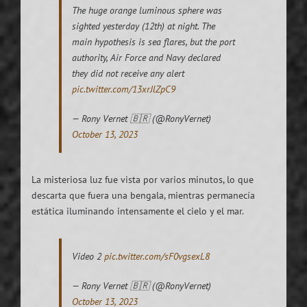
The huge orange luminous sphere was
sighted yesterday (12th) at night. The
main hypothesis is sea flares, but the port
authority, Air Force and Navy declared
they did not receive any alert
pic.twitter.com/13xrJlZpC9
— Rony Vernet 🇧🇷 (@RonyVernet)
October 13, 2023
La misteriosa luz fue vista por varios minutos, lo que
descarta que fuera una bengala, mientras permanecía
estática iluminando intensamente el cielo y el mar.
Video 2
pic.twitter.com/sF0vgsexL8
— Rony Vernet 🇧🇷 (@RonyVernet)
October 13, 2023