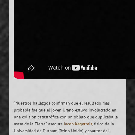
“Nuestros hallazgos confirman que el resultado más
probable fue que el joven Urano estuvo involucrado en
una colisión catastrófica con un objeto que duplicaba la
masa de la Tierra”, asegura
Jacob Kegerreis
, físico de la
Universidad de Durham (Reino Unido) y coautor del