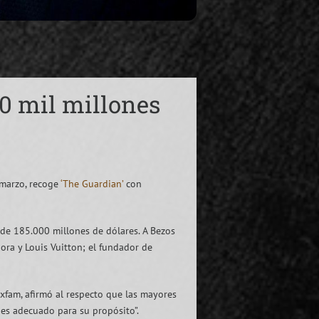
0 mil millones
 marzo, recoge
‘The Guardian’
con
 de 185.000 millones de dólares. A Bezos
ora y Louis Vuitton; el fundador de
xfam, afirmó al respecto que las mayores
 es adecuado para su propósito”.