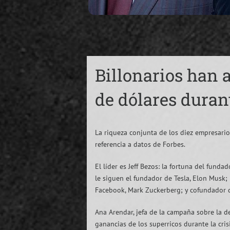
Billonarios han 
de dólares duran
La riqueza conjunta de los diez empresari
referencia a datos de Forbes.
El líder es Jeff Bezos: la fortuna del fun
le siguen el fundador de Tesla, Elon Musk;
Facebook, Mark Zuckerberg; y cofundador d
Ana Arendar, jefa de la campaña sobre la 
ganancias de los superricos durante la cri