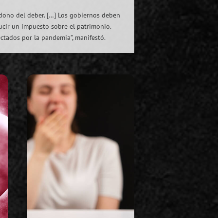
dono del deber. […] Los gobiernos deben
ucir un impuesto sobre el patrimonio.
ectados por la pandemia”, manifestó.