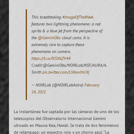
This breathtaking
#ImageOfTheWeek
features two lightning phenomena: a red
sprite & a blue jet from the perspective of
the
@GeminiObs
cloud cams. It is
extremely rare to capture these
phenomena on camera.
https://t.co/0iSXtlZV44
Credit:@GeminiObs/NOIRLab/NSF/AURA/A.
Smith
pic.twitter.com/LNboxlhUXj
— NOIRLab (@NOIRLabAstro)
February
24, 2021
La instantánea fue captada por las cámaras de uno de los
telescopios del Observatorio Internacional Gemini
ubicado en Mauna Kea, Hawái. Se trata de dos fenómenos
de relámpago: un espectro rojo y un chorro azul. “La