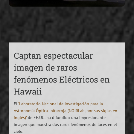
Captan espectacular
imagen de raros
fenómenos Eléctricos en
Hawaii
El
‘Laboratorio Nacional de Investigación para la
Astronomía Óptica-Infrarroja (NOIRLab, por sus siglas en
inglés)’
de EE.UU. ha difundido una impresionante
imagen que muestra dos raros fenómenos de luces en el
cielo.