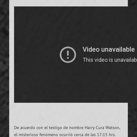
De acuerdo con el testigo de nombre Harry Cura Watson,
el misterioso fenómeno ocurrió cerca de las 17:15 hrs.