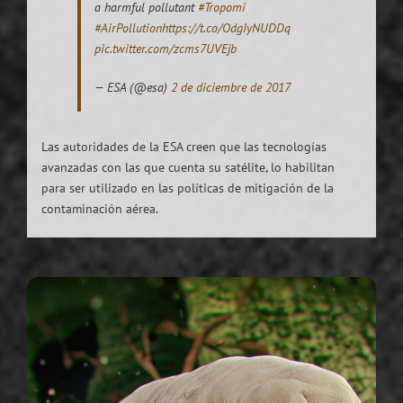
a harmful pollutant
#Tropomi
#AirPollution
https://t.co/OdgIyNUDDq
pic.twitter.com/zcms7UVEjb
— ESA (@esa)
2 de diciembre de 2017
Las autoridades de la ESA creen que las tecnologías
avanzadas con las que cuenta su satélite, lo habilitan
para ser utilizado en las políticas de mitigación de la
contaminación aérea.