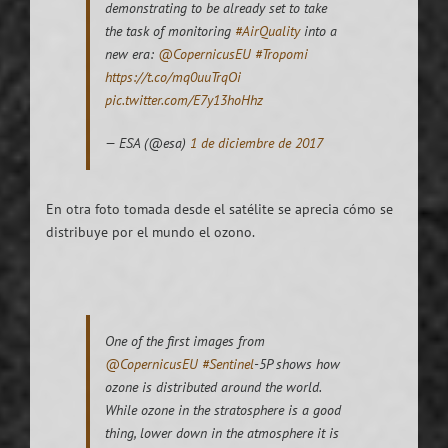
demonstrating to be already set to take
the task of monitoring
#AirQuality
into a
new era:
@CopernicusEU
#Tropomi
https://t.co/mq0uuTrqOi
pic.twitter.com/E7y13hoHhz
— ESA (@esa)
1 de diciembre de 2017
En otra foto tomada desde el satélite se aprecia cómo se
distribuye por el mundo el ozono.
One of the first images from
@CopernicusEU
#Sentinel
-5P shows how
ozone is distributed around the world.
While ozone in the stratosphere is a good
thing, lower down in the atmosphere it is