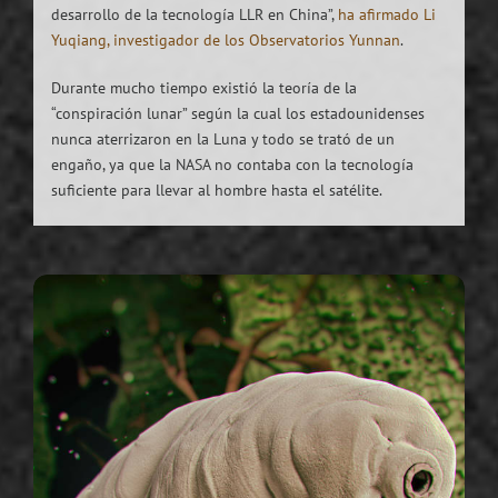
desarrollo de la tecnología LLR en China”,
ha afirmado Li
Yuqiang, investigador de los Observatorios Yunnan
.
Durante mucho tiempo existió la teoría de la
“conspiración lunar” según la cual los estadounidenses
nunca aterrizaron en la Luna y todo se trató de un
engaño, ya que la NASA no contaba con la tecnología
suficiente para llevar al hombre hasta el satélite.