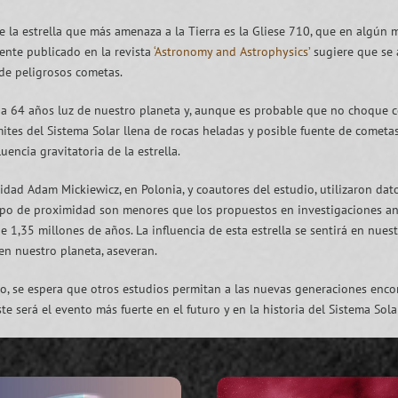
e la estrella que más amenaza a la Tierra es la Gliese 710, que en algún 
iente publicado en la revista
‘Astronomy and Astrophysics’
sugiere que se
 de peligrosos cometas.
ra a 64 años luz de nuestro planeta y, aunque es probable que no choque 
ites del Sistema Solar llena de rocas heladas y posible fuente de comet
uencia gravitatoria de la estrella.
rsidad Adam Mickiewicz, en Polonia, y coautores del estudio, utilizaron da
mpo de proximidad son menores que los propuestos en investigaciones ante
1,35 millones de años. La influencia de esta estrella se sentirá en nue
en nuestro planeta, aseveran.
, se espera que otros estudios permitan a las nuevas generaciones enco
te será el evento más fuerte en el futuro y en la historia del Sistema Sola