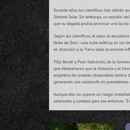
Durante años los científicos han sabido qu
Sistema Solar. Sin embargo, un estudio rec
que su llegada podría provocar una lluvia
Según los científicos, el astro se encuent
Nube de Oort –una nube esférica en los lím
en dirección a la Tierra dada la enorme infl
Filip Berski y Piotr Dybcznski, de la Unive
que demostraron que la distancia y el tie
enjambre de cometas observables dentro de 
generando una catástrofe sin precedentes 
Aunque ello no supone un riesgo inmediato
asteroides y cometas para ese entonces. “Es