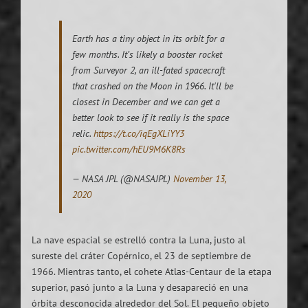
Earth has a tiny object in its orbit for a
few months. It’s likely a booster rocket
from Surveyor 2, an ill-fated spacecraft
that crashed on the Moon in 1966. It'll be
closest in December and we can get a
better look to see if it really is the space
relic.
https://t.co/iqEgXLiYY3
pic.twitter.com/hEU9M6K8Rs
— NASA JPL (@NASAJPL)
November 13,
2020
La nave espacial se estrelló contra la Luna, justo al
sureste del cráter Copérnico, el 23 de septiembre de
1966. Mientras tanto, el cohete Atlas-Centaur de la etapa
superior, pasó junto a la Luna y desapareció en una
órbita desconocida alrededor del Sol. El pequeño objeto