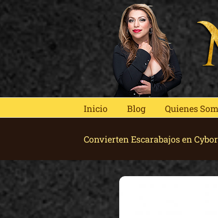
Skip
to
content
Inicio
Blog
Quienes So
Convierten Escarabajos en Cybor