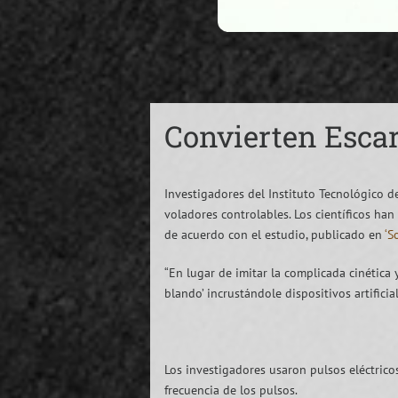
Convierten Escar
Investigadores del Instituto Tecnológico d
voladores controlables. Los científicos ha
de acuerdo con el estudio, publicado en
‘S
“En lugar de imitar la complicada cinética
blando’ incrustándole dispositivos artificial
Los investigadores usaron pulsos eléctricos
frecuencia de los pulsos.