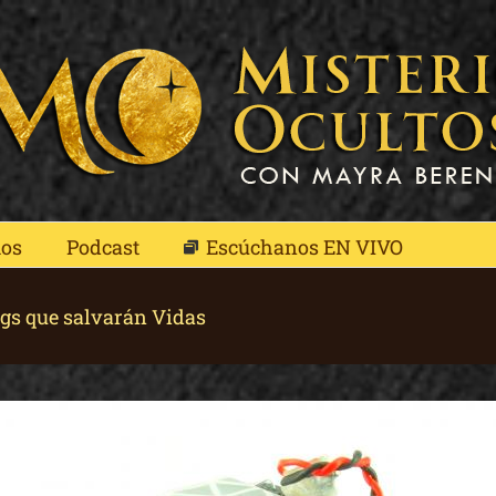
mos
Podcast
Escúchanos EN VIVO
gs que salvarán Vidas