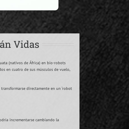
rán Vidas
ata (nativos de África) en bío-robots
odos en cuatro de sus músculos de vuelo,
e transformarse directamente en un ‘robot
 podría incrementarse cambiando la