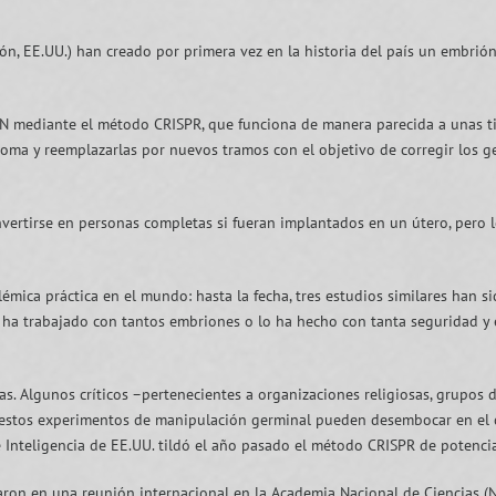
gón, EE.UU.) han creado por primera vez en la historia del país un embr
DN mediante el método CRISPR, que funciona de manera parecida a unas tij
oma y reemplazarlas por nuevos tramos con el objetivo de corregir los 
vertirse en personas completas si fueran implantados en un útero, pero 
lémica práctica en el mundo: hasta la fecha, tres estudios similares han si
ha trabajado con tantos embriones o lo ha hecho con tanta seguridad y ef
as. Algunos críticos –pertenecientes a organizaciones religiosas, grupos 
e estos experimentos de manipulación germinal pueden desembocar en el 
 Inteligencia de EE.UU. tildó el año pasado el método CRISPR de potencia
caron en una reunión internacional en la Academia Nacional de Ciencias (N