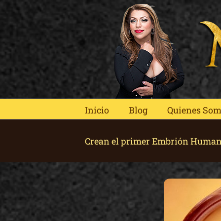
Skip
to
content
Inicio
Blog
Quienes So
Crean el primer Embrión Human