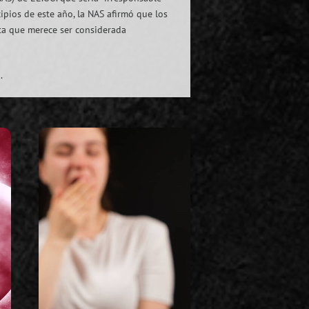
cipios de este año, la NAS afirmó que los
sta que merece ser considerada
.