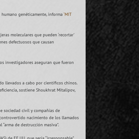
ión humano genéticamente, informa
‘MIT
eras moleculares que pueden ‘recortar’
genes defectuosos que causan
los investigadores aseguran que fueron
do llevados a cabo por científicos chinos.
iciencia, sostiene Shoukhrat Mitalipov,
de sociedad civil y compañías de
controvertido nacimiento de los llamados
l “arma de destrucción masiva”.
AS) de EE.UU. que sería “irresponsable”