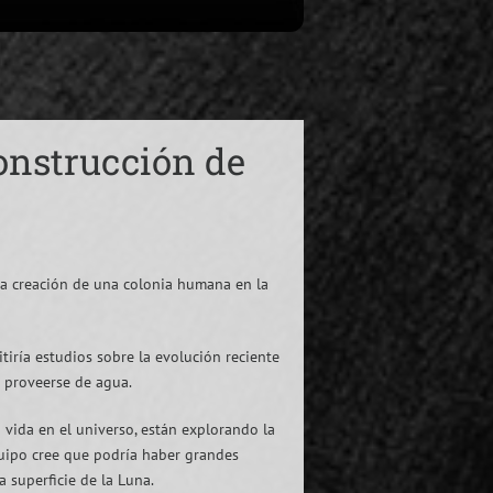
Construcción de
 la creación de una colonia humana en la
itiría estudios sobre la evolución reciente
n proveerse de agua.
a vida en el universo, están explorando la
equipo cree que podría haber grandes
a superficie de la Luna.