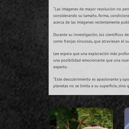
“Las imágenes de mayor resolución no perm
considerando su tamaño, forma, condiciones 
acerca de las imágenes recientemente publ
Durante su investigación, los científicos
como franjas sinuosas, que atraviesan el su
Lee espera que una exploración más profund
una posibilidad emocionante que una nueva
experto.
“Este descubrimiento es apasionante y opo
planetas no se limita a su superficie, sino