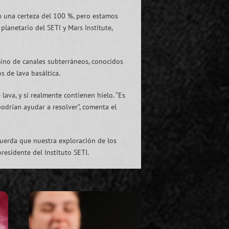
n una certeza del 100 %, pero estamos
planetario del SETI y Mars Institute,
mino de canales subterráneos, conocidos
s de lava basáltica.
ava, y si realmente contienen hielo. “Es
drían ayudar a resolver”, comenta el
uerda que nuestra exploración de los
residente del Instituto SETI.