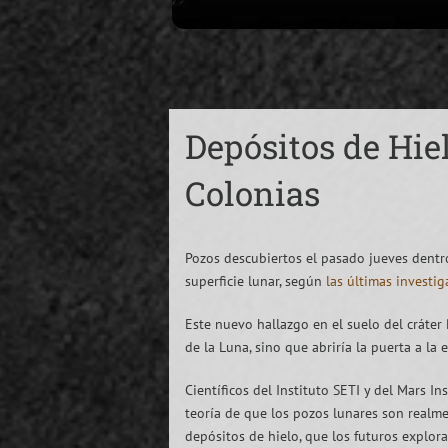
Depósitos de Hie
Colonias
Pozos descubiertos el pasado jueves dentro
superficie lunar, según
las últimas investi
Este nuevo hallazgo en el suelo del cráter 
de la Luna, sino que abriría la puerta a la
Científicos del Instituto SETI y del Mars In
teoría de que los pozos lunares son realme
depósitos de hielo, que los futuros explora