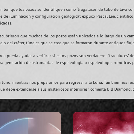
iten que los pozos se identifiquen como ‘tragaluces’ de tubo de lava co
de iluminación y configuración geológica”, explicó Pascal Lee, científico 
icadas.
 descubrieron que muchos de los pozos están ubicados a lo largo de un ca
elo del cráter, túneles que se cree que se formaron durante antiguos flujo
a pueda ayudar a verificar si estos pozos son verdaderos ‘tragaluces’ de l
 generación de astronautas de espeleología o espeleólogos robóticos po
rtuno, mientras nos preparamos para regresar a la Luna. También nos rec
 que debe extenderse a sus misteriosos interiores”, comenta Bill Diamond, p