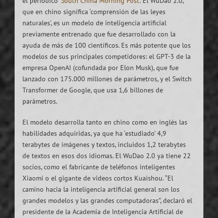
el periódico
‘South China Morning Post’
. El WuDao 2.0,
que en chino significa ‘comprensión de las leyes
naturales’, es un modelo de inteligencia artificial
previamente entrenado que fue desarrollado con la
ayuda de más de 100 científicos. Es más potente que los
modelos de sus principales competidores: el GPT-3 de la
empresa OpenAI (cofundada por Elon Musk), que fue
lanzado con 175.000 millones de parámetros, y el Switch
Transformer de Google, que usa 1,6 billones de
parámetros.
El modelo desarrolla tanto en chino como en inglés las
habilidades adquiridas, ya que ha ‘estudiado’ 4,9
terabytes de imágenes y textos, incluidos 1,2 terabytes
de textos en esos dos idiomas. El WuDao 2.0 ya tiene 22
socios, como el fabricante de teléfonos inteligentes
Xiaomi o el gigante de videos cortos Kuaishou. “El
camino hacia la inteligencia artificial general son los
grandes modelos y las grandes computadoras”, declaró el
presidente de la Academia de Inteligencia Artificial de