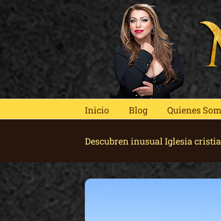
Skip
to
content
Inicio
Blog
Quienes So
Descubren inusual Iglesia cristi