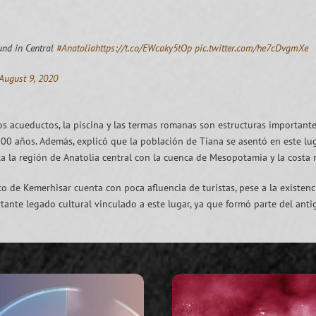
und in Central
#Anatolia
https://t.co/EWcaky5tOp
pic.twitter.com/he7cDvgmXe
August 9, 2020
os acueductos, la piscina y las termas romanas son estructuras importante
000 años. Además, explicó que la población de Tiana se asentó en este lu
 la región de Anatolia central con la cuenca de Mesopotamia y la costa 
rito de Kemerhisar cuenta con poca afluencia de turistas, pese a la exist
nte legado cultural vinculado a este lugar, ya que formó parte del antiguo