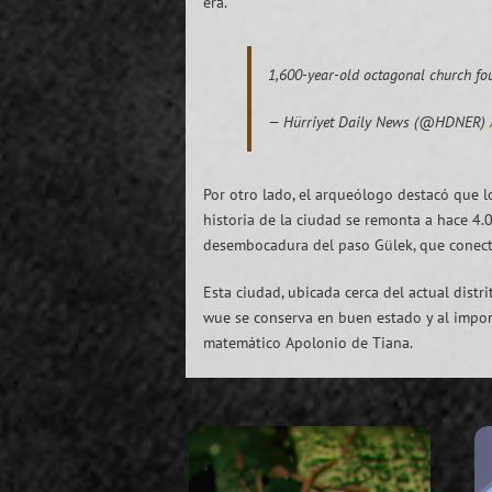
era.
1,600-year-old octagonal church fo
— Hürriyet Daily News (@HDNER)
Por otro lado, el arqueólogo destacó que l
historia de la ciudad se remonta a hace 4.
desembocadura del paso Gülek, que conecta
Esta ciudad, ubicada cerca del actual dist
wue se conserva en buen estado y al importa
matemático Apolonio de Tiana.