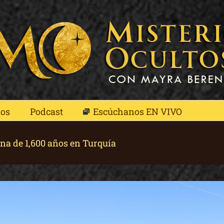
mos
Podcast
Escúchanos EN VIVO
ana de 1,600 años en Turquía