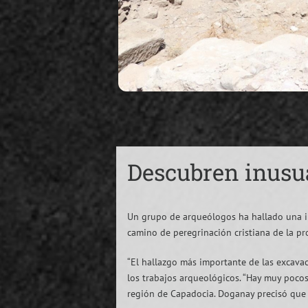
Descubren inusua
Un grupo de arqueólogos ha hallado una in
camino de peregrinación cristiana de la pr
“El hallazgo más importante de las excavac
los trabajos arqueológicos. “Hay muy pocos
región de Capadocia. Doganay precisó que 