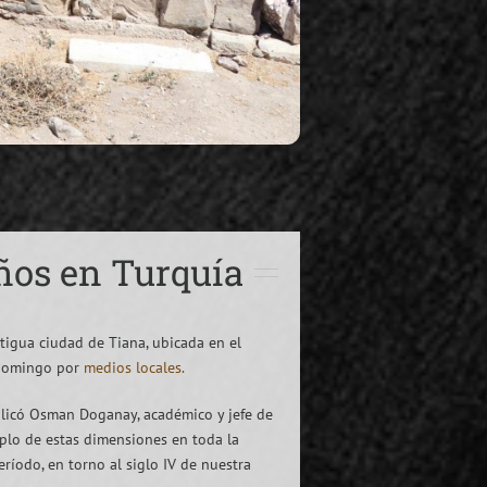
años en Turquía
igua ciudad de Tiana, ubicada en el
 domingo por
medios locales.
xplicó Osman Doganay, académico y jefe de
mplo de estas dimensiones en toda la
íodo, en torno al siglo IV de nuestra