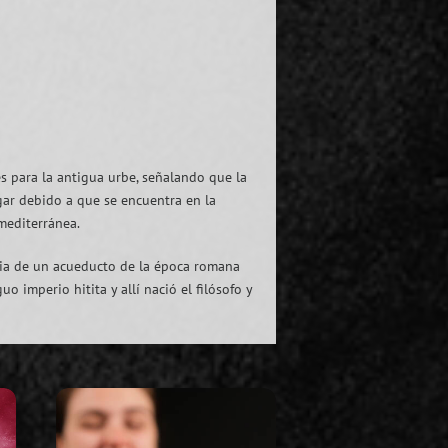
s para la antigua urbe, señalando que la
gar debido a que se encuentra en la
mediterránea.
encia de un acueducto de la época romana
 imperio hitita y allí nació el filósofo y