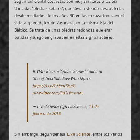
Según los científicos, estas son muy similares a las así
llamadas “piedras solares”, que llevan siendo descubiertas
desde mediados de los años 90 en las excavaciones en el
sitio arqueológico de Vasagard, en la misma isla del
Báltico. Se trata de unas piedras redondas que eran
pulidas y luego se grababan en ellas signos solares.
ICYMI: Bizarre ‘Spider Stones’ Found at
Site of Neolithic Sun-Worshipers
https://t.co/CFEmrSjsaG
pic.twitter.com/Bd5IYmwnaL
— Live Science (@LiveScience)
13 de
febrero de 2018
Sin embargo, según señala
‘Live Science’
, entre los varios