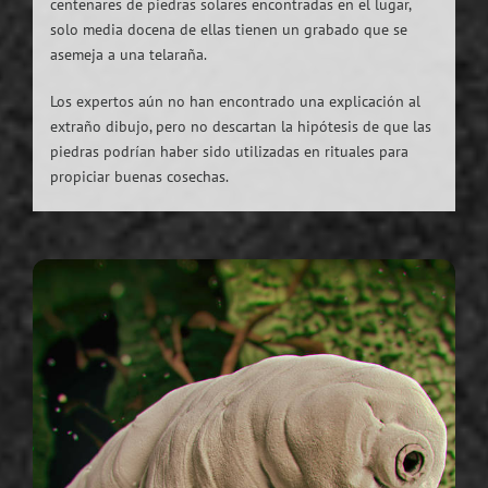
centenares de piedras solares encontradas en el lugar,
solo media docena de ellas tienen un grabado que se
asemeja a una telaraña.
Los expertos aún no han encontrado una explicación al
extraño dibujo, pero no descartan la hipótesis de que las
piedras podrían haber sido utilizadas en rituales para
propiciar buenas cosechas.