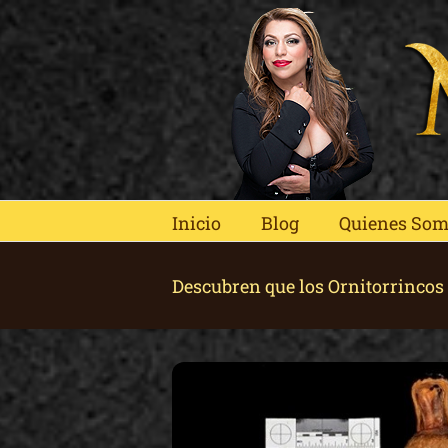
Skip
to
content
Inicio
Blog
Quienes So
Descubren que los Ornitorrincos