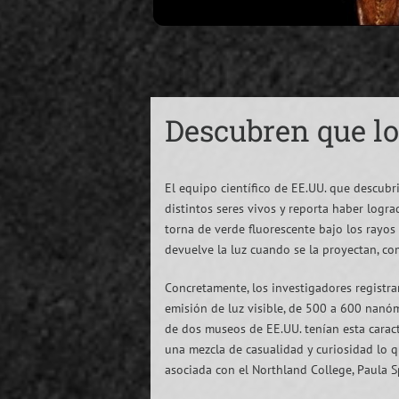
Descubren que lo
El equipo científico de EE.UU. que descubri
distintos seres vivos y reporta haber logr
torna de verde fluorescente bajo los rayos
devuelve la luz cuando se la proyectan, co
Concretamente, los investigadores registr
emisión de luz visible, de 500 a 600 nanóm
de dos museos de EE.UU. tenían esta carac
una mezcla de casualidad y curiosidad lo qu
asociada con el Northland College, Paula Sp