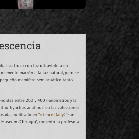
rescencia
obar su truco con luz ultravioleta en
ormemente marrón a la luz natural, pero se
del pequeño mamífero semiacuático tanto
rendidas entre 200 y 400 nanómetros y la
nithorhynchus anatinus’ en las colecciones
pasada, publicado en
‘Science Daily’
. “Fue
ld Museum (Chicago)”, comentó la profesora