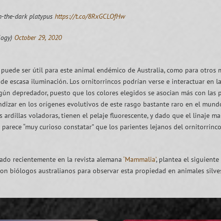
n-the-dark platypus
https://t.co/8RxGCLOfHw
logy)
October 29, 2020
 puede ser útil para este animal endémico de Australia, como para otros m
 de escasa iluminación. Los ornitorrincos podrían verse e interactuar en 
lgún depredador, puesto que los colores elegidos se asocian más con las pla
ndizar en los orígenes evolutivos de este rasgo bastante raro en el mund
ardillas voladoras, tienen el pelaje fluorescente, y dado que el linaje ma
 parece “muy curioso constatar” que los parientes lejanos del ornitorrinc
cado recientemente en la revista alemana
‘Mammalia’
, plantea el siguiente
on biólogos australianos para observar esta propiedad en animales silvest