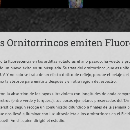
s Ornitorrincos emiten Fluo
ó la fluorescencia en las ardillas voladoras el año pasado, ha vuelto a pr
ado un nuevo éxito en su búsqueda. Se trata del ornitorrinco, que es unif
 UV. Y no solo se trata de un efecto óptico de reflejo, porque el pelaje 
mo la absorbe para emitirla después y en otra región del espectro.
aron la absorción de los rayos ultravioleta con longitudes de onda comp
etros (entre verde y turquesa). Los pocos ejemplares preservados del ‘Or
terística, según recoge un comunicado difundido a finales de la semana 
e nos llevó a iluminar con luz ultravioleta a los ornitorrincos en el Fie
aeth Anich, quien dirigió el estudio.