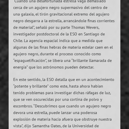
“Cuando una desafortunada estrella vaga demasiado
cerca de un agujero negro supermasivo del centro de
una galaxia, el tirón gravitacional extremo del agujero
negro desgarra a la estrella, arrancándole finas corrientes
de material”, señaló por su parte Thomas Wevers,
investigador postdoctoral de la ESO en Santiago de
Chile. La agencia espacial indica que a medida que
algunas de las finas hebras de materia estelar caen en el
agujero negro, durante el proceso conocido como
“espaguetificación”, se libera una “brillante llamarada de
energía” que los astrónomos pueden detectar.
En este sentido, la ESO detalla que en un acontecimiento
“potente y brillante” como este, hasta ahora habían
tenido problemas para investigar dichas ráfagas de luz,
que se ven oscurecidas por una cortina de polvo y
escombros. “Descubrimos que cuando un agujero negro
devora una estrella, puede lanzar una poderosa
explosión de materia hacia afuera que obstruye nuestra
vista”, dijo Samantha Oates, de la Universidad de