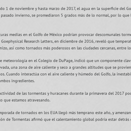
do 1 de noviembre y hasta marzo de 2017, el agua en la superficie del Go
 pasado invierno, se promediaron 5 grados más de lo normal, por lo que lo
uras medias en el Golfo de México podrían provocar descomunales tormen
a Goephysical Research Letters, en diciembre de 2016, reveló que temper
izo, así como tornados más poderosos en las ciudades cercanas, entre l
or de meteorología en el Colegio de DuPage, indicó que un componente cla
ada, una zona de aire caliente y seco a grandes altitudes que se provien
dos. Cuando interactúa con el aire caliente y húmedo del Golfo, la inestab
ambos ingredientes.
la actividad de las tormentas y huracanes durante la primavera del 2017 p
ico que estamos atravesando.
temporada de tornados en los EUA llegó más temprano este año, y amenza
ión de Tormentas afirmó que el calentamiento global podría estar detrás