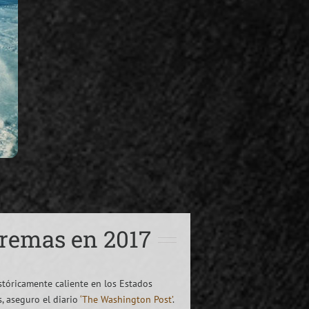
tremas en 2017
stóricamente caliente en los Estados
, aseguro el diario
‘The Washington Post’
.