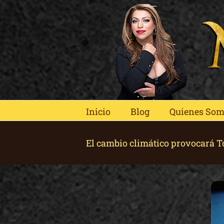
Skip
to
content
Inicio
Blog
Quienes So
El cambio climático provocará 