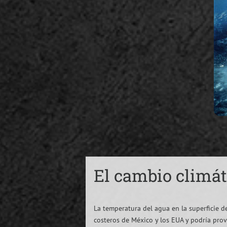
El cambio climá
La temperatura del agua en la superficie d
costeros de México y los EUA y podría pro