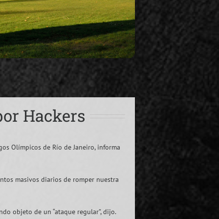
por Hackers
gos Olímpicos de Río de Janeiro, informa
tentos masivos diarios de romper nuestra
do objeto de un “ataque regular”, dijo.