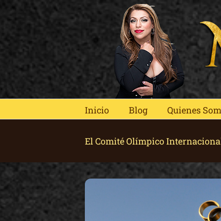
Skip
to
content
Inicio
Blog
Quienes So
El Comité Olímpico Internaciona