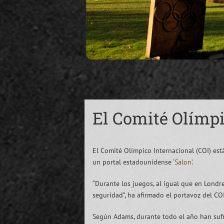
El Comité Olímpi
El Comité Olímpico Internacional (COI) est
un portal estadounidense
‘Salon’
.
“Durante los juegos, al igual que en Londr
seguridad”, ha afirmado el portavoz del CO
Según Adams, durante todo el año han sufri