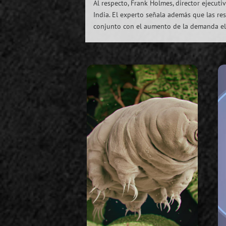
Al respecto, Frank Holmes, director ejecut
India. El experto señala además que las re
conjunto con el aumento de la demanda elev