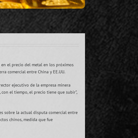
 en el precio del metal en los próximos
erra comercial entre China y EE.UU.
rector ejecutivo de la empresa minera
on el tiempo, el precio tiene que subir”,
s sobre la actual disputa comercial entre
ctos chinos, medida que fue