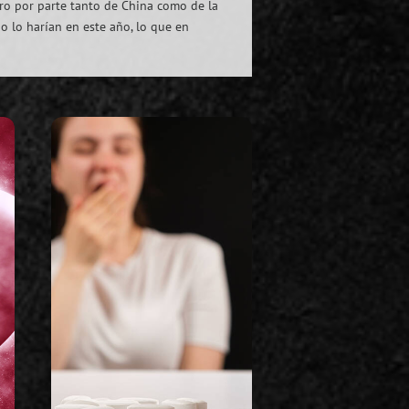
oro por parte tanto de China como de la
o lo harían en este año, lo que en