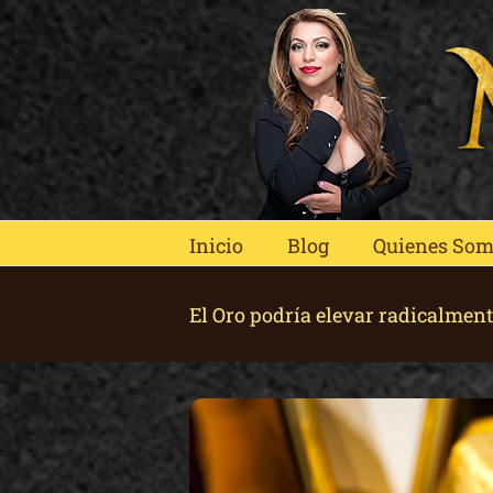
Skip
to
content
Inicio
Blog
Quienes So
El Oro podría elevar radicalment