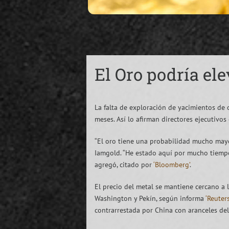
El Oro podría el
La falta de exploración de yacimientos de 
meses. Así lo afirman directores ejecutivo
“El oro tiene una probabilidad mucho mayor
Iamgold. “He estado aquí por mucho tiempo.
agregó, citado por
‘Bloomberg’
.
El precio del metal se mantiene cercano a 
Washington y Pekín, según informa
‘Reuters
contrarrestada por China con aranceles d