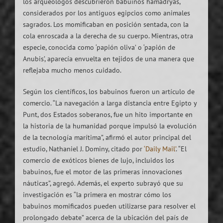
los arqueólogos descubrieron babuinos hamadryas,
considerados por los antiguos egipcios como animales
sagrados. Los momificaban en posición sentada, con la
cola enroscada a la derecha de su cuerpo. Mientras, otra
especie, conocida como ‘papión oliva’ o ‘papión de
Anubis’, aparecía envuelta en tejidos de una manera que
reflejaba mucho menos cuidado.
Según los científicos, los babuinos fueron un artículo de
comercio. “La navegación a larga distancia entre Egipto y
Punt, dos Estados soberanos, fue un hito importante en
la historia de la humanidad porque impulsó la evolución
de la tecnología marítima”, afirmó el autor principal del
estudio, Nathaniel J. Dominy, citado por
‘Daily Mail’
. “El
comercio de exóticos bienes de lujo, incluidos los
babuinos, fue el motor de las primeras innovaciones
náuticas”, agregó. Además, el experto subrayó que su
investigación es “la primera en mostrar cómo los
babuinos momificados pueden utilizarse para resolver el
prolongado debate” acerca de la ubicación del país de