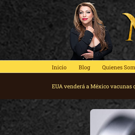
Skip
to
content
Inicio
Blog
Quienes So
EUA venderá a México vacunas q