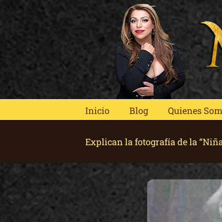
Skip
to
content
Inicio
Blog
Quienes So
Explican la fotografía de la “Ni