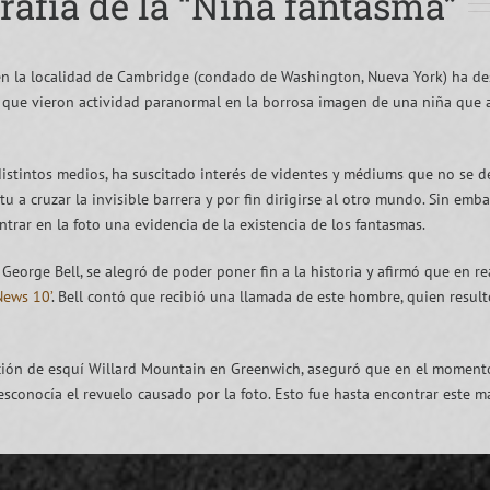
grafía de la “Niña fantasma”
en la localidad de Cambridge (condado de Washington, Nueva York) ha de
n que vieron actividad paranormal en la borrosa imagen de una niña que
 distintos medios, ha suscitado interés de videntes y médiums que no se d
tu a cruzar la invisible barrera y por fin dirigirse al otro mundo. Sin emba
rar en la foto una evidencia de la existencia de los fantasmas.
George Bell, se alegró de poder poner fin a la historia y afirmó que en r
News 10’
. Bell contó que recibió una llamada de este hombre, quien resul
tación de esquí Willard Mountain en Greenwich, aseguró que en el moment
sconocía el revuelo causado por la foto. Esto fue hasta encontrar este 