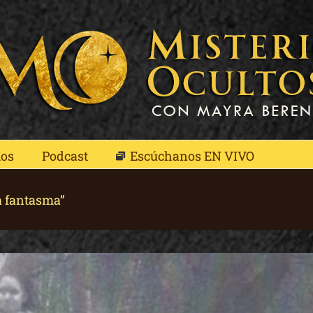
mos
Podcast
Escúchanos EN VIVO
ña fantasma”