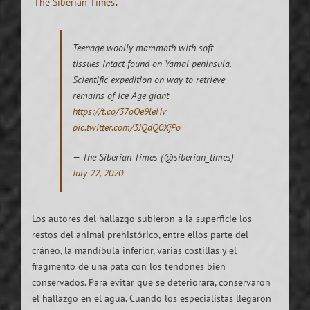
‘The Siberian Times’
.
Teenage woolly mammoth with soft
tissues intact found on Yamal peninsula.
Scientific expedition on way to retrieve
remains of Ice Age giant
https://t.co/37oOe9leHv
pic.twitter.com/3JQdQ0XjPo
— The Siberian Times (@siberian_times)
July 22, 2020
Los autores del hallazgo subieron a la superficie los
restos del animal prehistórico, entre ellos parte del
cráneo, la mandíbula inferior, varias costillas y el
fragmento de una pata con los tendones bien
conservados. Para evitar que se deteriorara, conservaron
el hallazgo en el agua. Cuando los especialistas llegaron