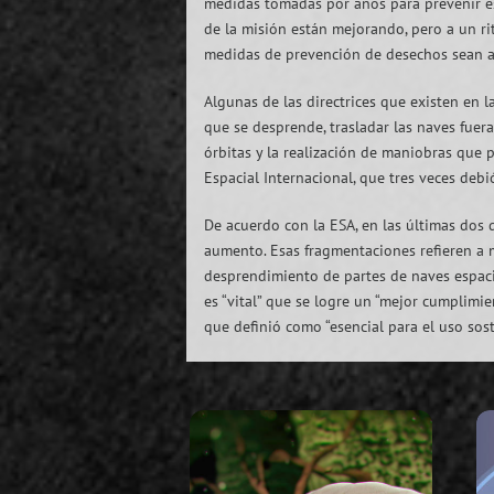
medidas tomadas por años para prevenir est
de la misión están mejorando, pero a un ri
medidas de prevención de desechos sean a p
Algunas de las directrices que existen en 
que se desprende, trasladar las naves fuera
órbitas y la realización de maniobras que p
Espacial Internacional, que tres veces deb
De acuerdo con la ESA, en las últimas dos
aumento. Esas fragmentaciones refieren a 
desprendimiento de partes de naves espacial
es “vital” que se logre un “mejor cumplimie
que definió como “esencial para el uso sost