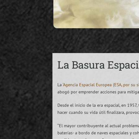
La Basura Espaci
La
‘Agencia Espacial Europea (ESA, por su si
abogó por emprender acciones para mitiga
Desde el inicio de la era espacial, en 1957
hacer cuando su vida útil finalizara, pro
“El mayor contribuyente al actual problema
baterías- a bordo de naves espaciales y co