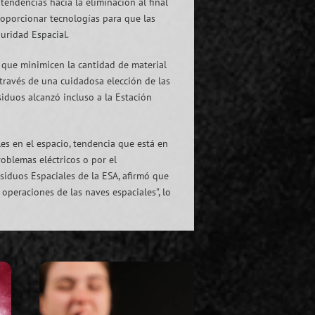
endencias hacia la eliminación al final
proporcionar tecnologías para que las
uridad Espacial.
s que minimicen la cantidad de material
a través de una cuidadosa elección de las
siduos alcanzó incluso a la Estación
s en el espacio, tendencia que está en
oblemas eléctricos o por el
esiduos Espaciales de la ESA, afirmó que
operaciones de las naves espaciales”, lo