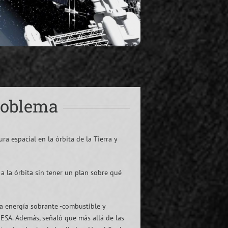
Problema
ra espacial en la órbita de la Tierra y
 a la órbita sin tener un plan sobre qué
la energía sobrante -combustible y
 ESA. Además, señaló que más allá de las