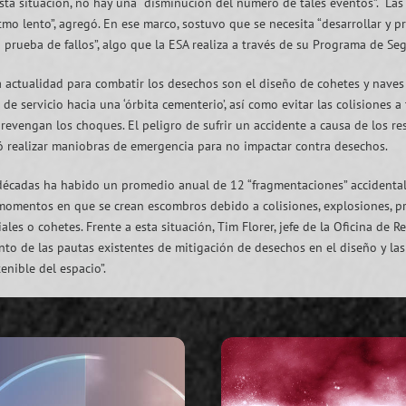
a situación, no hay una “disminución del número de tales eventos”. “Las t
tmo lento”, agregó. En ese marco, sostuvo que se necesita “desarrollar y 
rueba de fallos”, algo que la ESA realiza a través de su Programa de Seg
la actualidad para combatir los desechos son el diseño de cohetes y nave
 de servicio hacia una ‘órbita cementerio’, así como evitar las colisiones 
revengan los choques. El peligro de sufrir un accidente a causa de los re
ió realizar maniobras de emergencia para no impactar contra desechos.
 décadas ha habido un promedio anual de 12 “fragmentaciones” accidentale
momentos en que se crean escombros debido a colisiones, explosiones, pr
es o cohetes. Frente a esta situación, Tim Florer, jefe de la Oficina de R
nto de las pautas existentes de mitigación de desechos en el diseño y las 
enible del espacio”.