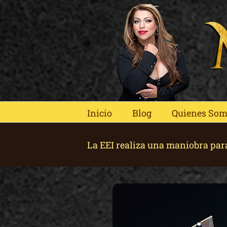
Skip
to
content
Inicio
Blog
Quienes So
La EEI realiza una maniobra par