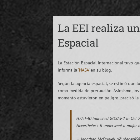
La EEI realiza u
Espacial
La Estación Espacial Internacional tuvo qu
informa la
‘NASA’
en su blog.
Según la agencia espacial, se estimó que lo
como medida de precaución. Asimismo, los 
momento estuvieron en peligro, precisó la
H2A F40 launched GOSAT-2 in Oct 20
Nevertheless it underwent a major 
— Jonathan McDowell (@planet45