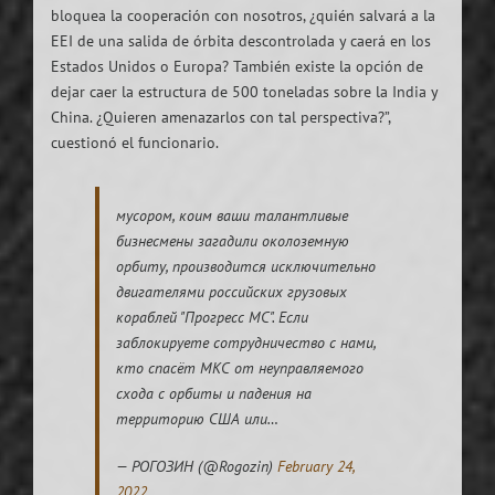
bloquea la cooperación con nosotros, ¿quién salvará a la
EEI de una salida de órbita descontrolada y caerá en los
Estados Unidos o Europa? También existe la opción de
dejar caer la estructura de 500 toneladas sobre la India y
China. ¿Quieren amenazarlos con tal perspectiva?”,
cuestionó el funcionario.
мусором, коим ваши талантливые
бизнесмены загадили околоземную
орбиту, производится исключительно
двигателями российских грузовых
кораблей "Прогресс МС". Если
заблокируете сотрудничество с нами,
кто спасёт МКС от неуправляемого
схода с орбиты и падения на
территорию США или…
— РОГОЗИН (@Rogozin)
February 24,
2022