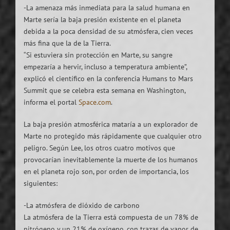
-La amenaza más inmediata para la salud humana en
Marte sería la baja presión existente en el planeta
debida a la poca densidad de su atmósfera, cien veces
más fina que la de la Tierra.
“Si estuviera sin protección en Marte, su sangre
empezaría a hervir, incluso a temperatura ambiente”,
explicó el científico en la conferencia Humans to Mars
Summit que se celebra esta semana en Washington,
informa el portal
Space.com
.
La baja presión atmosférica mataría a un explorador de
Marte no protegido más rápidamente que cualquier otro
peligro. Según Lee, los otros cuatro motivos que
provocarían inevitablemente la muerte de los humanos
en el planeta rojo son, por orden de importancia, los
siguientes:
-La atmósfera de dióxido de carbono
La atmósfera de la Tierra está compuesta de un 78% de
nitrógeno y un 21% de oxígeno, con trazas de vapor de