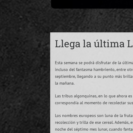
Llega la última 
Esta semana se podrá disfrutar de la últim
incluso del fantasma hambriento, entre ot
septiembre, llegando a su punto más brilla
la mañana.
Las tribus algonquinas, en lo que ahora es
correspondía al momento de recolectar sus pr
Los nombres europeos son luna de la fruta 
recolección y trilla de ese cereal. Además,
noche del séptimo mes lunar, cuando fantasm