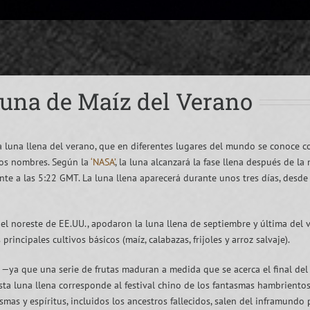
Luna de Maíz del Verano
a luna llena del verano, que en diferentes lugares del mundo se conoce com
ros nombres. Según la
‘NASA’
, la luna alcanzará la fase llena después de l
nte a las 5:22 GMT. La luna llena aparecerá durante unos tres días, desde 
 el noreste de EE.UU., apodaron la luna llena de septiembre y última del 
incipales cultivos básicos (maíz, calabazas, frijoles y arroz salvaje).
—ya que una serie de frutas maduran a medida que se acerca el final del
 esta luna llena corresponde al festival chino de los fantasmas hambriento
as y espíritus, incluidos los ancestros fallecidos, salen del inframundo pa