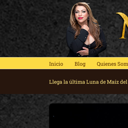
Skip
to
content
Inicio
Blog
Quienes So
Llega la última Luna de Maíz de