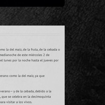
o la del maíz, de la fruta, de la cebada o
a medianoche de este miércoles 2 de
el lunes por la noche hasta el jueves por
verano como la del maíz, ya que
 verano— y de la cebada, debido a la
s, que se celebra en la decimoquinta
ra visitar a los vivos.