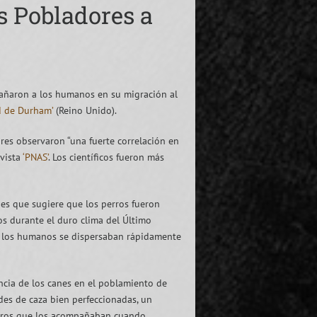
s Pobladores a
pañaron a los humanos en su migración al
d de Durham’
(Reino Unido).
res observaron “una fuerte correlación en
evista
‘PNAS’
. Los científicos fueron más
 es que sugiere que los perros fueron
s durante el duro clima del Último
as los humanos se dispersaban rápidamente
ancia de los canes en el poblamiento de
des de caza bien perfeccionadas, un
perros que los acompañaban cuando