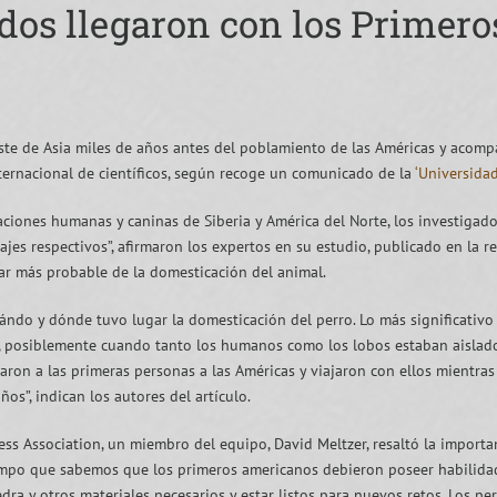
os llegaron con los Primero
ste de Asia miles de años antes del poblamiento de las Américas y acom
ernacional de científicos, según recoge un comunicado de la
‘Universida
ciones humanas y caninas de Siberia y América del Norte, los investigado
ajes respectivos”, afirmaron los expertos en su estudio, publicado en la r
ugar más probable de la domesticación del animal.
ándo y dónde tuvo lugar la domesticación del perro. Lo más significativo
, posiblemente cuando tanto los humanos como los lobos estaban aislado
aron a las primeras personas a las Américas y viajaron con ellos mientr
os”, indican los autores del artículo.
ess Association, un miembro del equipo, David Meltzer, resaltó la import
tiempo que sabemos que los primeros americanos debieron poseer habilida
dra y otros materiales necesarios y estar listos para nuevos retos. Los 