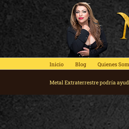
Skip
to
content
Inicio
Blog
Quienes So
Metal Extraterrestre podría ayud