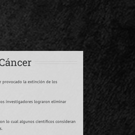
 Cáncer
r provocado la extinción de los
yos investigadores lograron eliminar
on lo cual algunos científicos consideran
s.