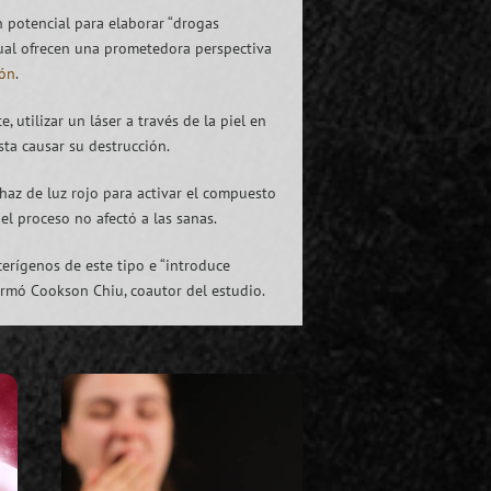
an potencial para elaborar “drogas
cual ofrecen una prometedora perspectiva
ión
.
utilizar un láser a través de la piel en
ta causar su destrucción.
haz de luz rojo para activar el compuesto
el proceso no afectó a las sanas.
erígenos de este tipo e “introduce
firmó Cookson Chiu, coautor del estudio.