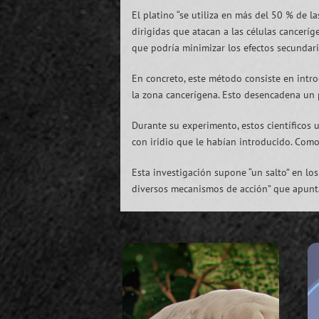
El platino “se utiliza en más del 50 % de l
dirigidas que atacan a las células cancer
que podría minimizar los efectos secundari
En concreto, este método consiste en introd
la zona cancerígena. Esto desencadena un p
Durante su experimento, estos científicos 
con iridio que le habían introducido. Como 
Esta investigación supone “un salto” en l
diversos mecanismos de acción” que apuntan