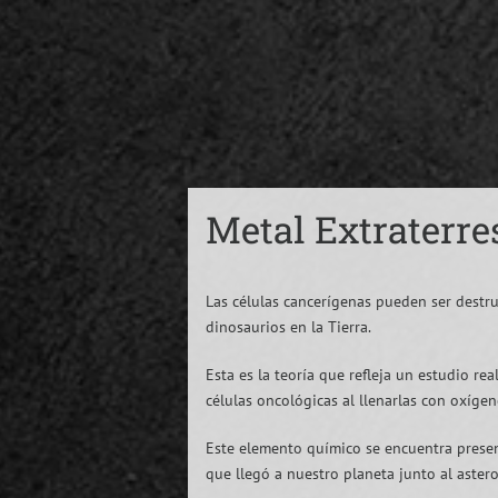
Metal Extraterre
Las células cancerígenas pueden ser destr
dinosaurios en la Tierra.
Esta es la teoría que refleja un estudio r
células oncológicas al llenarlas con oxíge
Este elemento químico se encuentra present
que llegó a nuestro planeta junto al aster