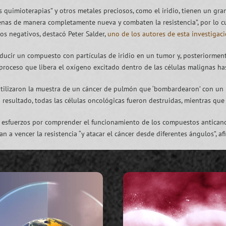
as quimioterapias” y otros metales preciosos, como el iridio, tienen un gr
ígenas de manera completamente nueva y combaten la resistencia”, por lo 
os negativos, destacó Peter Salder,
uno de los autores de esta investigac
ucir un compuesto con partículas de iridio en un tumor y, posteriormente, 
roceso que libera el oxígeno excitado dentro de las células malignas has
utilizaron la muestra de un cáncer de pulmón que ‘bombardearon’ con un 
resultado, todas las células oncológicas fueron destruidas, mientras que 
os esfuerzos por comprender el funcionamiento de los compuestos anticanc
 a vencer la resistencia “y atacar el cáncer desde diferentes ángulos”, a