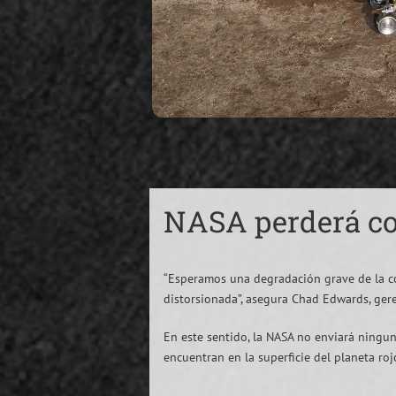
NASA perderá co
“Esperamos una degradación grave de la c
distorsionada”, asegura Chad Edwards, ger
En este sentido, la NASA no enviará ningun
encuentran en la superficie del planeta roj