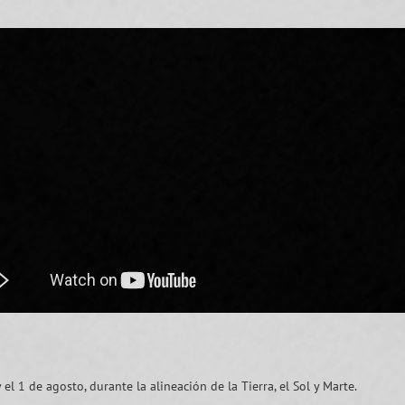
 el 1 de agosto, durante la alineación de la Tierra, el Sol y Marte.