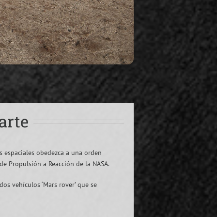
arte
s espaciales obedezca a una orden
de Propulsión a Reacción de la NASA.
dos vehículos ‘Mars rover’ que se