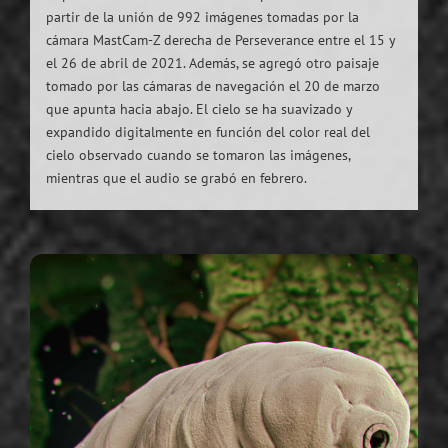
partir de la unión de 992 imágenes tomadas por la
cámara MastCam-Z derecha de Perseverance entre el 15 y
el 26 de abril de 2021. Además, se agregó otro paisaje
tomado por las cámaras de navegación el 20 de marzo
que apunta hacia abajo. El cielo se ha suavizado y
expandido digitalmente en función del color real del
cielo observado cuando se tomaron las imágenes,
mientras que el audio se grabó en febrero.