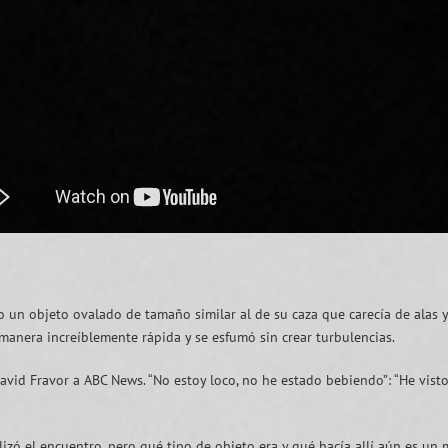
vio un objeto ovalado de tamaño similar al de su caza que carecía de alas
 manera increíblemente rápida y se esfumó sin crear turbulencias.
avid Fravor a ABC News. “No estoy loco, no he estado bebiendo”: “He vist
zó el encuentro, pero qué tipo de objeto era y qué hacía allí aún es un m