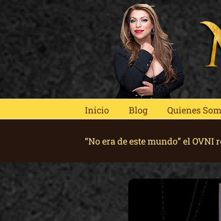
Skip
to
content
Inicio
Blog
Quienes So
“No era de este mundo” el OVNI 