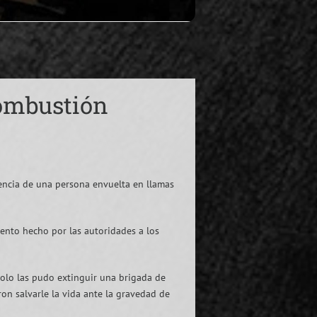
Combustión
encia de una persona envuelta en llamas
miento hecho por las autoridades a los
solo las pudo extinguir una brigada de
on salvarle la vida ante la gravedad de