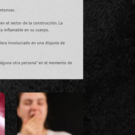
entonces.
n el sector de la construcción. La
ia inflamable en su cuerpo.
iera involucrado en una disputa de
 alguna otra persona” en el momento de