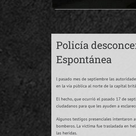
Policía desconce
Espontánea
l pasado mes de septiembre las autoridade
en la vía pública al norte de la capital brit
El hecho, que ocurrió el pasado 17 de septi
ciudadanos para que les ayuden a esclarece
Algunos testigos presenciales intentaron a
bomberos. La víctima fue trasladada en hel
las heridas.