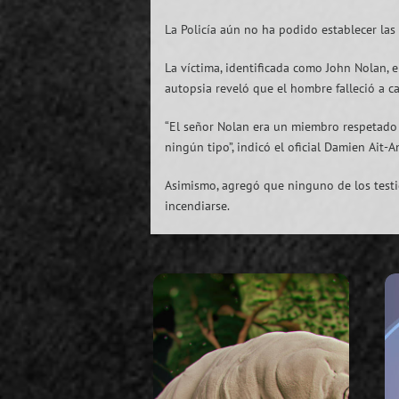
La Policía aún no ha podido establecer las
La víctima, identificada como John Nolan, 
autopsia reveló que el hombre falleció a c
“El señor Nolan era un miembro respetado 
ningún tipo”, indicó el oficial Damien Ait-A
Asimismo, agregó que ninguno de los testi
incendiarse.