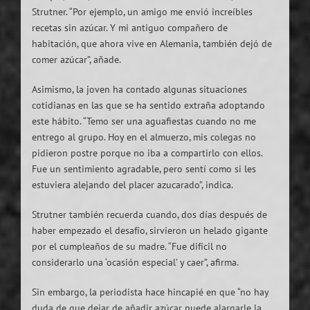
Strutner. “Por ejemplo, un amigo me envió increíbles
recetas sin azúcar. Y mi antiguo compañero de
habitación, que ahora vive en Alemania, también dejó de
comer azúcar”, añade.
Asimismo, la joven ha contado algunas situaciones
cotidianas en las que se ha sentido extraña adoptando
este hábito. “Temo ser una aguafiestas cuando no me
entrego al grupo. Hoy en el almuerzo, mis colegas no
pidieron postre porque no iba a compartirlo con ellos.
Fue un sentimiento agradable, pero sentí como si les
estuviera alejando del placer azucarado”, indica.
Strutner también recuerda cuando, dos días después de
haber empezado el desafío, sirvieron un helado gigante
por el cumpleaños de su madre. “Fue difícil no
considerarlo una ‘ocasión especial’ y caer”, afirma.
Sin embargo, la periodista hace hincapié en que “no hay
duda de que dejar de añadir azúcar puede alargarle la