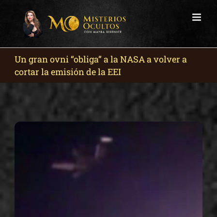
Skip
to
content
Un gran ovni “obliga” a la NASA a volver a
cortar la emisión de la EEI