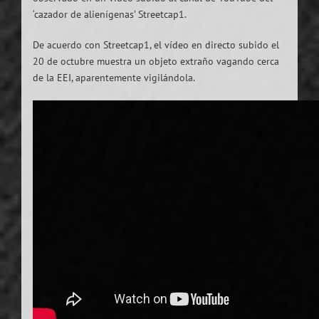
‘cazador de alienígenas’ Streetcap1.
De acuerdo con Streetcap1, el vídeo en directo subido el
20 de octubre muestra un objeto extraño vagando cerca
de la EEI, aparentemente vigilándola.