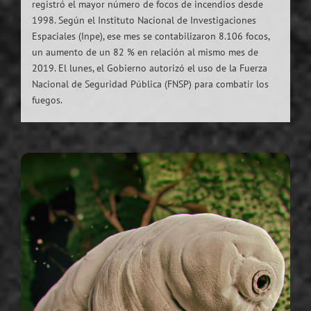
registró el mayor número de focos de incendios desde
1998. Según el Instituto Nacional de Investigaciones
Espaciales (Inpe), ese mes se contabilizaron 8.106 focos,
un aumento de un 82 % en relación al mismo mes de
2019. El lunes, el Gobierno autorizó el uso de la Fuerza
Nacional de Seguridad Pública (FNSP) para combatir los
fuegos.