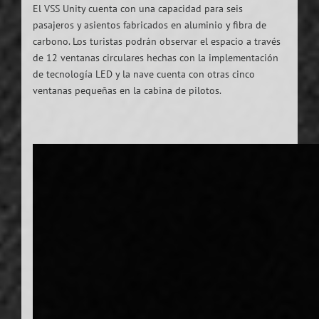
El VSS Unity cuenta con una capacidad para seis
pasajeros y asientos fabricados en aluminio y fibra de
carbono. Los turistas podrán observar el espacio a través
de 12 ventanas circulares hechas con la implementación
de tecnología LED y la nave cuenta con otras cinco
ventanas pequeñas en la cabina de pilotos.