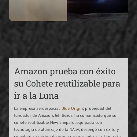
Amazon prueba con éxito
su Cohete reutilizable para
ir a la Luna
La empresa aeroespacial
‘Blue Origin’
, propiedad del
fundador de Amazon, Jeff Bezos, ha comunicado que su
cohete reutilizable New Shepard, equipado con
tecnología de alunizaje de la NASA, despegó con éxito y
completó su misión de prueba, regresando a la Tierra sin