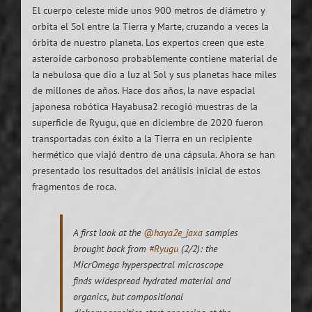
El cuerpo celeste mide unos 900 metros de diámetro y
orbita el Sol entre la Tierra y Marte, cruzando a veces la
órbita de nuestro planeta. Los expertos creen que este
asteroide carbonoso probablemente contiene material de
la nebulosa que dio a luz al Sol y sus planetas hace miles
de millones de años. Hace dos años, la nave espacial
japonesa robótica Hayabusa2 recogió muestras de la
superficie de Ryugu, que en diciembre de 2020 fueron
transportadas con éxito a la Tierra en un recipiente
hermético que viajó dentro de una cápsula. Ahora se han
presentado los resultados del análisis inicial de estos
fragmentos de roca.
A first look at the
@haya2e_jaxa
samples
brought back from
#Ryugu
(2/2): the
MicrOmega hyperspectral microscope
finds widespread hydrated material and
organics, but compositional