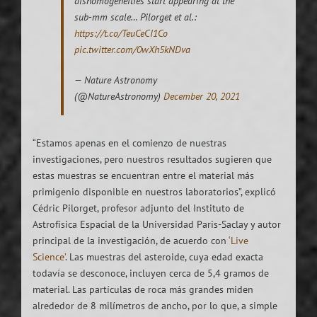
dishomogeneities start appearing at the
sub-mm scale… Pilorget et al.:
https://t.co/TeuCeCI1Co
pic.twitter.com/0wXh5kNDva
— Nature Astronomy
(@NatureAstronomy)
December 20, 2021
“Estamos apenas en el comienzo de nuestras
investigaciones, pero nuestros resultados sugieren que
estas muestras se encuentran entre el material más
primigenio disponible en nuestros laboratorios”, explicó
Cédric Pilorget, profesor adjunto del Instituto de
Astrofísica Espacial de la Universidad Paris-Saclay y autor
principal de la investigación, de acuerdo con
‘Live
Science’
. Las muestras del asteroide, cuya edad exacta
todavía se desconoce, incluyen cerca de 5,4 gramos de
material. Las partículas de roca más grandes miden
alrededor de 8 milímetros de ancho, por lo que, a simple