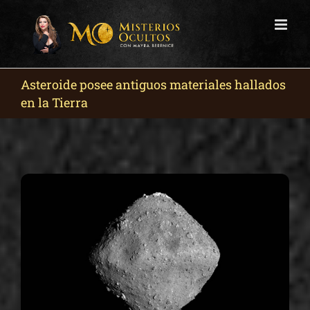
Skip
to
content
Asteroide posee antiguos materiales hallados
en la Tierra