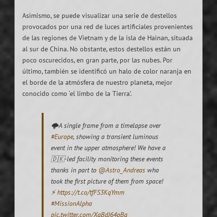
Asimismo, se puede visualizar una serie de destellos
provocados por una red de luces artificiales provenientes
de las regiones de Vietnam y de la isla de Hainan, situada
al sur de China. No obstante, estos destellos están un
poco oscurecidos, en gran parte, por las nubes. Por
último, también se identificó un halo de color naranja en
el borde de la atmósfera de nuestro planeta, mejor
conocido como ‘el limbo de la Tierra’.
🌩A single frame from a timelapse over
#Europe
, showing a transient luminous
event in the upper atmosphere! We have a
🇩🇰-led facility monitoring these events
thanks in part to
@Astro_Andreas
who
took the first picture of them from space!
⚡
https://t.co/tfFS3KqYmm
#MissionAlpha
pic.twitter.com/XqBdJ64pBq