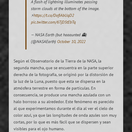
A flash of lightning illuminates passing
storm clouds at the bottom of the image.
⚡
https://t.co/DofiAbUqD2
pic.twitter.com/6TjD5tEbTq
— NASA Earth (but haaaunted 👻)
(@NASAEarth)
October 10, 2022
Según el Observatorio de la Tierra de la NASA, la
segunda mancha, que se encuentra en la parte superior
derecha de la fotografía, se originó por la distorsión de
la luz de la Luna, puesto que esta se dispersa en la
atmósfera terrestre en forma de partículas. En
consecuencia, se produce una mancha azulada con un
halo borroso a su alrededor. Este fenómeno es parecido
al que experimentamos durante el día al ver el cielo de
color azul, ya que las longitudes de onda azules son muy
cortas, por lo que es más fácil que se dispersen y sean
visibles para el ojo humano.