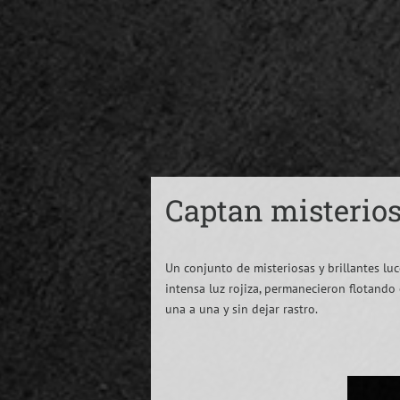
Captan misterio
Un conjunto de misteriosas y brillantes luc
intensa luz rojiza, permanecieron flotando
una a una y sin dejar rastro.