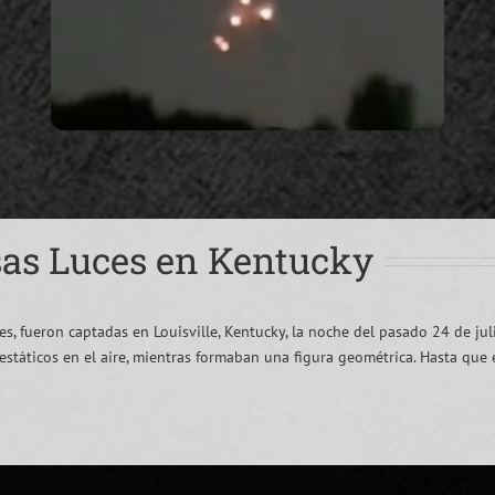
sas Luces en Kentucky
es, fueron captadas en Louisville, Kentucky, la noche del pasado 24 de jul
 estáticos en el aire, mientras formaban una figura geométrica. Hasta q