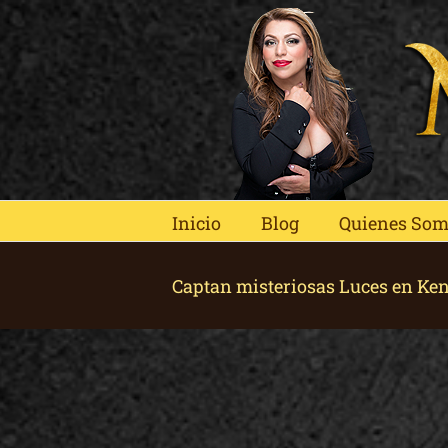
Skip
to
content
Inicio
Blog
Quienes So
Captan misteriosas Luces en Ke