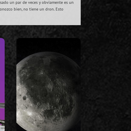
usado un par de veces y obviamente es un
conozco bien, no tiene un dron. Esto