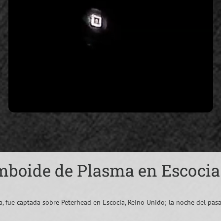
omboide de Plasma en Escocia
, fue captada sobre Peterhead en Escocia, Reino Unido; la noche del pas