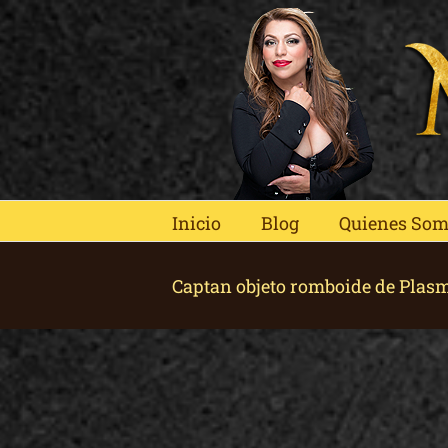
Skip
to
content
Inicio
Blog
Quienes So
Captan objeto romboide de Plas