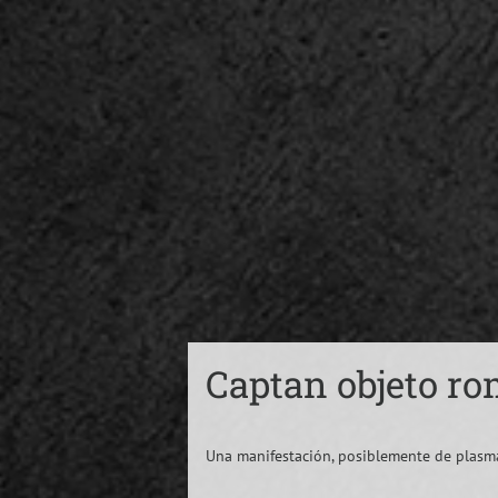
Captan objeto r
Una manifestación, posiblemente de plasma