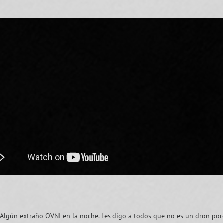
“Algún extraño OVNI en la noche. Les digo a todos que no es un dron por