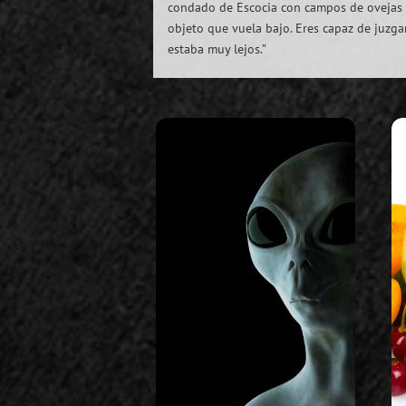
condado de Escocia con campos de ovejas a
objeto que vuela bajo. Eres capaz de juzga
estaba muy lejos.”