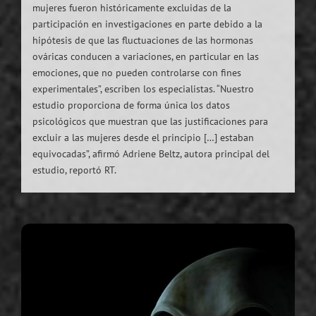
mujeres fueron históricamente excluidas de la
participación en investigaciones en parte debido a la
hipótesis de que las fluctuaciones de las hormonas
ováricas conducen a variaciones, en particular en las
emociones, que no pueden controlarse con fines
experimentales”, escriben los especialistas. “Nuestro
estudio proporciona de forma única los datos
psicológicos que muestran que las justificaciones para
excluir a las mujeres desde el principio […] estaban
equivocadas”, afirmó Adriene Beltz, autora principal del
estudio, reportó RT.