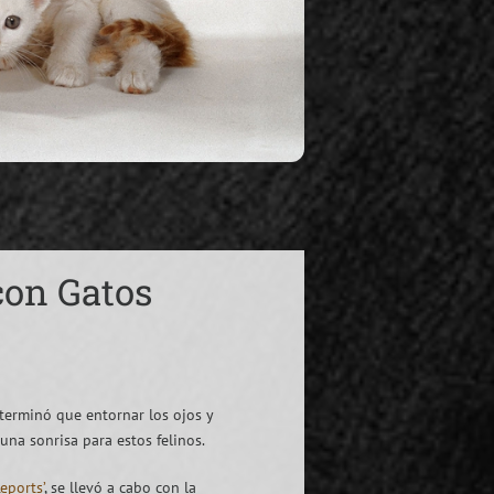
con Gatos
terminó que entornar los ojos y
una sonrisa para estos felinos.
Reports’
, se llevó a cabo con la