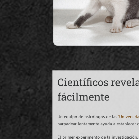
Científicos reve
fácilmente
Un equipo de psicólogos de las
‘Universid
parpadear lentamente ayuda a establecer co
El primer experimento de la investigación,