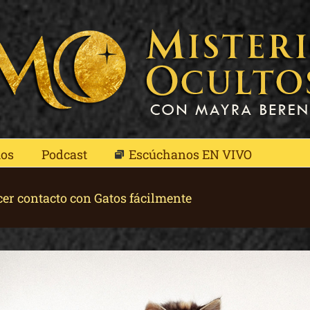
mos
Podcast
Escúchanos EN VIVO
cer contacto con Gatos fácilmente