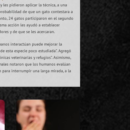
 les pidieron aplicar la técnica, a una
probabilidad de que un gato contestara a
to, 24 gatos participaron en el segundo
sma acción les ayudó a establecer
ores y de que se les acercaran.
umanos interactúan puede mejorar la
 de esta especie poco estudiada”. Agregó
icas veterinarias y refugios”. Asimismo,
nimales notaron que los humanos evalúan
 para interrumpir una larga mirada, a la