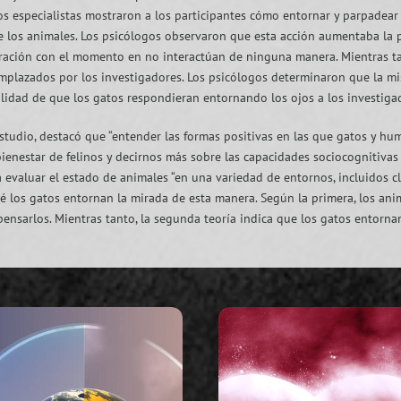
os especialistas mostraron a los participantes cómo entornar y parpadear y
los animales. Los psicólogos observaron que esta acción aumentaba la 
ción con el momento en no interactúan de ninguna manera. Mientras tan
plazados por los investigadores. Los psicólogos determinaron que la mi
ilidad de que los gatos respondieran entornando los ojos a los investigad
studio, destacó que “entender las formas positivas en las que gatos y h
ienestar de felinos y decirnos más sobre las capacidades sociocognitivas
evaluar el estado de animales “en una variedad de entornos, incluidos clín
é los gatos entornan la mirada de esta manera. Según la primera, los a
nsarlos. Mientras tanto, la segunda teoría indica que los gatos entornan