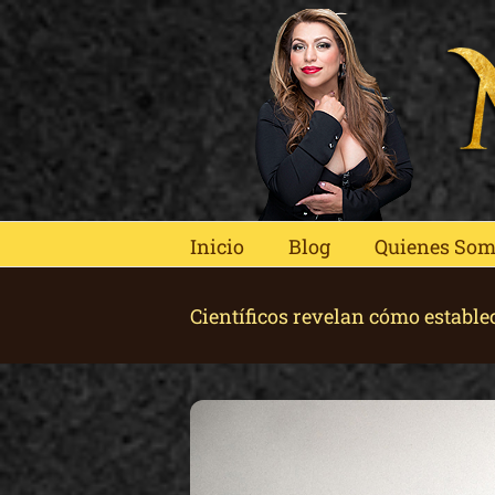
Skip
to
content
Inicio
Blog
Quienes So
Científicos revelan cómo estable