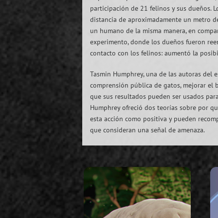
participación de 21 felinos y sus dueños. L
distancia de aproximadamente un metro de 
un humano de la misma manera, en compara
experimento, donde los dueños fueron reem
contacto con los felinos: aumentó la posib
Tasmin Humphrey, una de las autoras del e
comprensión pública de gatos, mejorar el b
que sus resultados pueden ser usados para 
Humphrey ofreció dos teorías sobre por qu
esta acción como positiva y pueden recompe
que consideran una señal de amenaza.