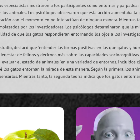
os especialistas mostraron a los participantes cómo entornar y parpadear y
los animales. Los psicólogos observaron que esta acción aumentaba la 
ción con el momento en no interactúan de ninguna manera. Mientras tan
plazados por los investigadores. Los psicólogos determinaron que la mi
ilidad de que los gatos respondieran entornando los ojos a los investigad
studio, destacó que “entender las formas positivas en las que gatos y h
ienestar de felinos y decirnos más sobre las capacidades sociocognitivas
evaluar el estado de animales “en una variedad de entornos, incluidos clín
é los gatos entornan la mirada de esta manera. Según la primera, los a
nsarlos. Mientras tanto, la segunda teoría indica que los gatos entornan