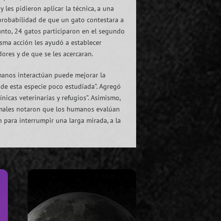
 les pidieron aplicar la técnica, a una
probabilidad de que un gato contestara a
to, 24 gatos participaron en el segundo
sma acción les ayudó a establecer
ores y de que se les acercaran.
umanos interactúan puede mejorar la
 de esta especie poco estudiada”. Agregó
icas veterinarias y refugios”. Asimismo,
nimales notaron que los humanos evalúan
 para interrumpir una larga mirada, a la