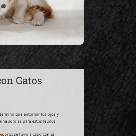
con Gatos
terminó que entornar los ojos y
una sonrisa para estos felinos.
Reports’
, se llevó a cabo con la