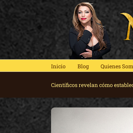
Skip
to
content
Inicio
Blog
Quienes So
Científicos revelan cómo estable