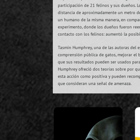
participación de 21 felinos y sus dueños. L
distancia de aproximadamente un metro de 
un humano de la misma manera, en compara
experimento, donde los dueños fueron reem
contacto con los felinos: aumentó la posib
Tasmin Humphrey, una de las autoras del e
comprensión pública de gatos, mejorar el b
que sus resultados pueden ser usados para 
Humphrey ofreció dos teorías sobre por qu
esta acción como positiva y pueden recompe
que consideran una señal de amenaza.