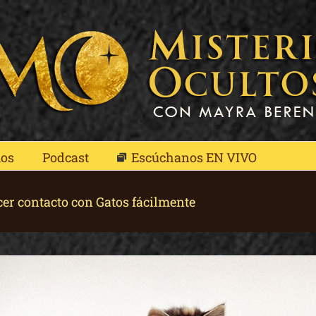
mos
Podcast
Escúchanos EN VIVO
cer contacto con Gatos fácilmente