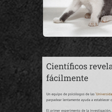
Científicos reve
fácilmente
Un equipo de psicólogos de las
‘Universid
parpadear lentamente ayuda a establecer co
El primer experimento de la investigación,