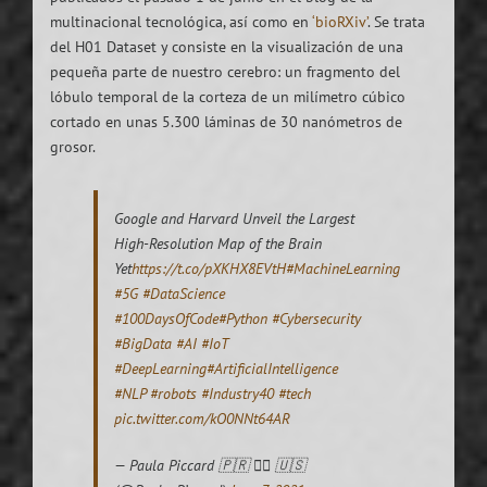
multinacional tecnológica, así como en
‘bioRXiv’
. Se trata
del H01 Dataset y consiste en la visualización de una
pequeña parte de nuestro cerebro: un fragmento del
lóbulo temporal de la corteza de un milímetro cúbico
cortado en unas 5.300 láminas de 30 nanómetros de
grosor.
Google and Harvard Unveil the Largest
High-Resolution Map of the Brain
Yet
https://t.co/pXKHX8EVtH
#MachineLearning
#5G
#DataScience
#100DaysOfCode
#Python
#Cybersecurity
#BigData
#AI
#IoT
#DeepLearning
#ArtificialIntelligence
#NLP
#robots
#Industry40
#tech
pic.twitter.com/kO0NNt64AR
— Paula Piccard 🇵🇷 🏳️‍🌈 🇺🇸